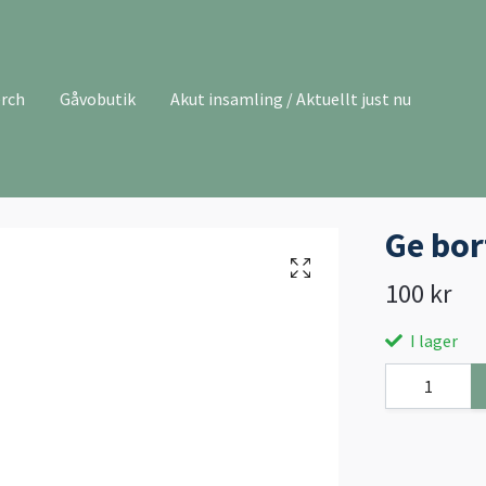
rch
Gåvobutik
Akut insamling / Aktuellt just nu
Ge bor
100 kr
I lager