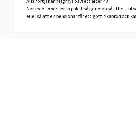
Alla förtjänar helgmys oavsett ålder <3
När man köper detta paket så gör man så att ett uts
eller så att en pensionär får ett gott fikabröd och kaf